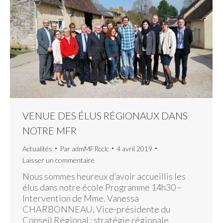
VENUE DES ÉLUS RÉGIONAUX DANS
NOTRE MFR
Actualités
Par
admMFRcclc
4 avril 2019
Laisser un commentaire
Nous sommes heureux d’avoir accueillis les
élus dans notre école Programme 14h30 –
Intervention de Mme. Vanessa
CHARBONNEAU, Vice-présidente du
Conseil Régional : stratégie régionale