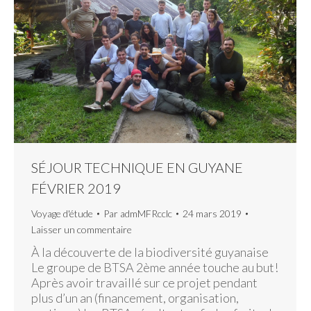
SÉJOUR TECHNIQUE EN GUYANE
FÉVRIER 2019
Voyage d'étude
Par
admMFRcclc
24 mars 2019
Laisser un commentaire
À la découverte de la biodiversité guyanaise
Le groupe de BTSA 2ème année touche au but!
Après avoir travaillé sur ce projet pendant
plus d’un an (financement, organisation,