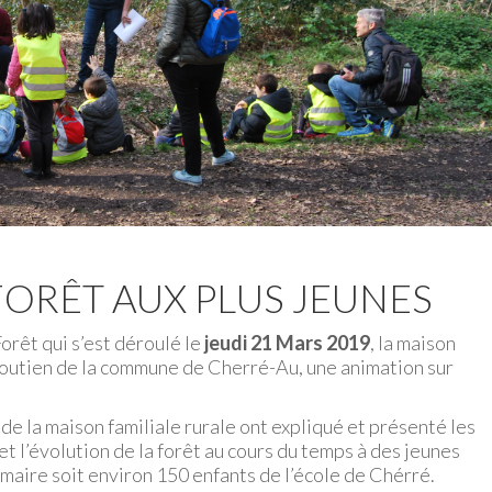
FORÊT AUX PLUS JEUNES
orêt qui s’est déroulé le
jeudi 21 Mars 2019
, la maison
 soutien de la commune de Cherré-Au, une animation sur
de la maison familiale rurale ont expliqué et présenté les
et l’évolution de la forêt au cours du temps à des jeunes
imaire soit environ 150 enfants de l’école de Chérré.