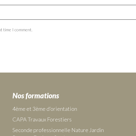
xt time I comment.
Nos formations
4ème et 3ème d’orientation
CAPA Travaux Forestiers
Seconde professionnelle Nature Jardin