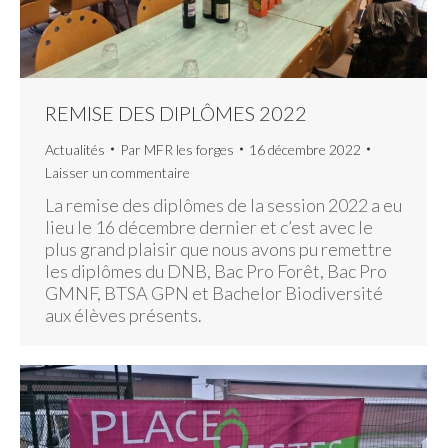
REMISE DES DIPLÔMES 2022
Actualités
Par
MFR les forges
16 décembre 2022
Laisser un commentaire
La remise des diplômes de la session 2022 a eu
lieu le 16 décembre dernier et c’est avec le
plus grand plaisir que nous avons pu remettre
les diplômes du DNB, Bac Pro Forêt, Bac Pro
GMNF, BTSA GPN et Bachelor Biodiversité
aux élèves présents.