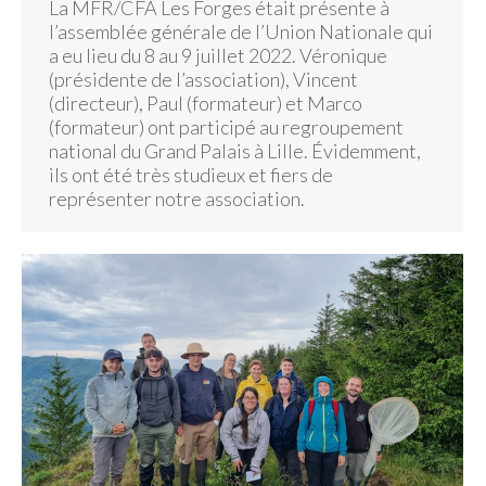
La MFR/CFA Les Forges était présente à
l’assemblée générale de l’Union Nationale qui
a eu lieu du 8 au 9 juillet 2022. Véronique
(présidente de l’association), Vincent
(directeur), Paul (formateur) et Marco
(formateur) ont participé au regroupement
national du Grand Palais à Lille. Évidemment,
ils ont été très studieux et fiers de
représenter notre association.