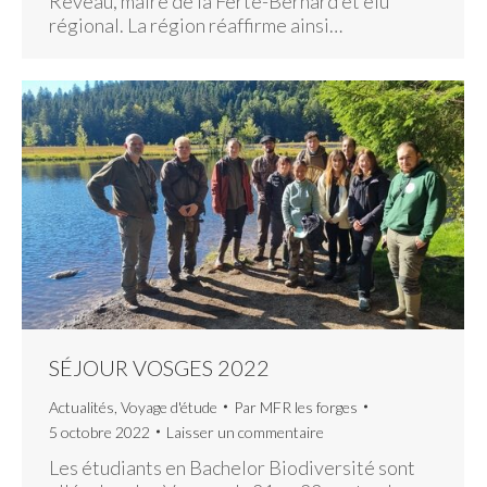
Reveau, maire de la Ferté-Bernard et élu
régional. La région réaffirme ainsi…
SÉJOUR VOSGES 2022
Actualités
,
Voyage d'étude
Par
MFR les forges
5 octobre 2022
Laisser un commentaire
Les étudiants en Bachelor Biodiversité sont