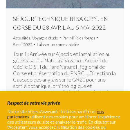
SÉJOUR TECHNIQUE BTSA G.P.N. EN
CORSE DU 28 AVRIL AU 5 MAI 2022
Actualités
,
Voyage d'étude
Par
MFR les forges
5 mai 2022
Laisser un commentaire
Jour 1 : Arrivée sur Ajaccio et installation au
gîte Casa di a Natura à Vivario…Accueil de
Cécile CISTI du Parc Naturel Régional de
Corse et présentation du PNRC …Direction la
Cascade des anglais sur le GR20 pour une
sortie botanique, ornithologique et
entomologique… Jour 2 : Sortie ornithologique
(Sitelle de Corse, Gypaète barbu, Aigle royal
Respect de votre vie privée
et…
Notre site https://www.mfr-fertebernard.fr/ et
nos
partenaires
utilisent des cookies pour améliorer l'expérience
des utilisateurs du site et analyser le trafic. En cliquant sur
"Accepter", vous acceptez l'utilisation des cookies ou