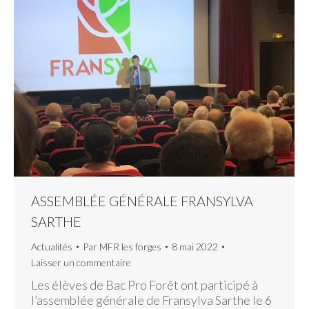
ASSEMBLÉE GÉNÉRALE FRANSYLVA
SARTHE
Actualités
Par
MFR les forges
8 mai 2022
Laisser un commentaire
Les élèves de Bac Pro Forêt ont participé à
l’assemblée générale de Fransylva Sarthe le 6