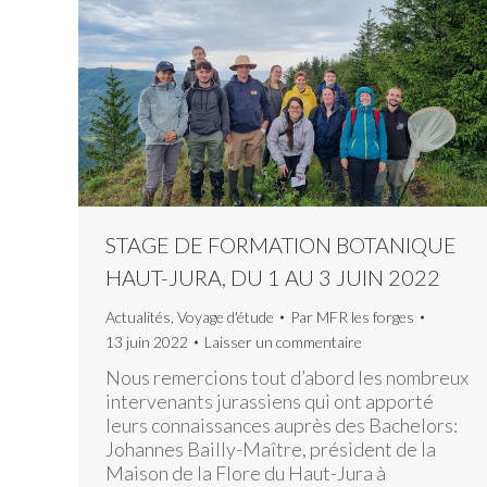
STAGE DE FORMATION BOTANIQUE
HAUT-JURA, DU 1 AU 3 JUIN 2022
Actualités
,
Voyage d'étude
Par
MFR les forges
13 juin 2022
Laisser un commentaire
Nous remercions tout d’abord les nombreux
intervenants jurassiens qui ont apporté
leurs connaissances auprès des Bachelors:
Johannes Bailly-Maître, président de la
Maison de la Flore du Haut-Jura à