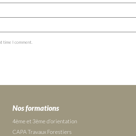
xt time I comment.
Nos formations
4ème et 3ème d’orientation
CAPA Travaux Forestiers