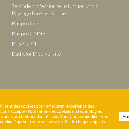
Seconde professionnelle Nature Jardin
Paysage Forêt en Sarthe
Bac pro forêt
Bac pro GMNF
BTSA GPN
Bachelor Biodiversité
tilisent des cookies pour améliorer l'expérience des
", vous acceptez l'utilisation des cookies ou technologies
ervons vos choix pendant 6 mois. Vous pouvez modifier vos
Acc
 cookies" qui se trouve en bas à droite de chaque page du
onditions générales d'utilisation
|
Politique de confidentialité
|
Gestion des