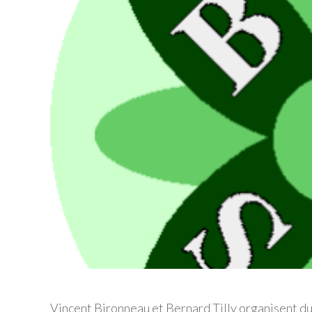
Vincent Bironneau et Bernard Tilly organisent du