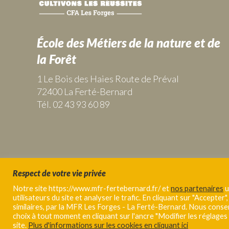
École des Métiers de la nature et de
la Forêt
1 Le Bois des Haies Route de Préval
72400 La Ferté-Bernard
Tél. 02 43 93 60 89
Respect de votre vie privée
Notre site https://www.mfr-fertebernard.fr/ et
nos partenaires
u
utilisateurs du site et analyser le trafic. En cliquant sur "Accepter
similaires, par la MFR Les Forges - La Ferté-Bernard. Nous cons
choix à tout moment en cliquant sur l'ancre "Modifier les réglages
MFR Les Forges - La Ferté-Bernard 2019 |
Mentions légales
|
C
site.
Plus d'informations sur les cookies en cliquant ici