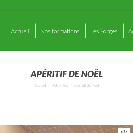
Accueil
Nos formations
Les Forges
A
Accueil
Nos formations
Les Forges
A
APÉRITIF DE NOËL
Vous êtes ici :
Accueil
Actualités
Apéritif de Noël
Déc